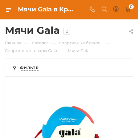
0
Мячи Gala в Красноярске, купить в интернет-магазине c бесплатной доставкой
Мячи Gala
2
—
—
—
Главная
Каталог
Спортивные бренды
—
Спортивные товары Gala
Мячи Gala
ФИЛЬТР