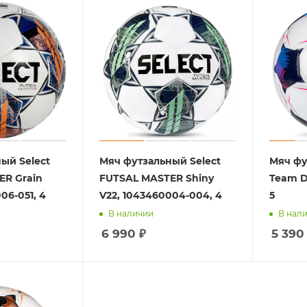
ый Select
Мяч футзальный Select
Мяч фу
ER Grain
FUTSAL MASTER Shiny
Team D
06-051, 4
V22, 1043460004-004, 4
5
В наличии
В нал
6 990
₽
5 390