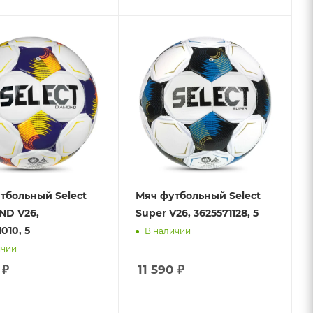
тбольный Select
Мяч футбольный Select
ND V26,
Super V26, 3625571128, 5
010, 5
В наличии
ичии
₽
11 590
₽