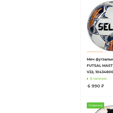
Мяч футзальн
FUTSAL MAST
V22, 10434600
В наличии
6 990
₽
Новинка