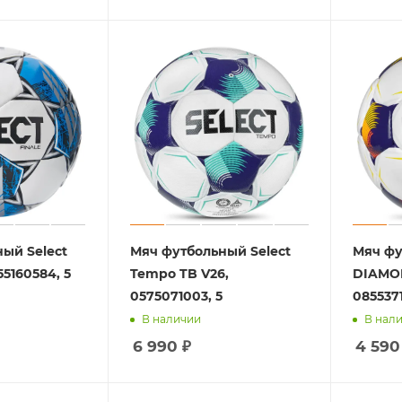
ый Select
Мяч футбольный Select
Мяч фу
55160584, 5
Tempo TB V26,
DIAMO
0575071003, 5
0855371
В наличии
В нал
6 990
₽
4 590