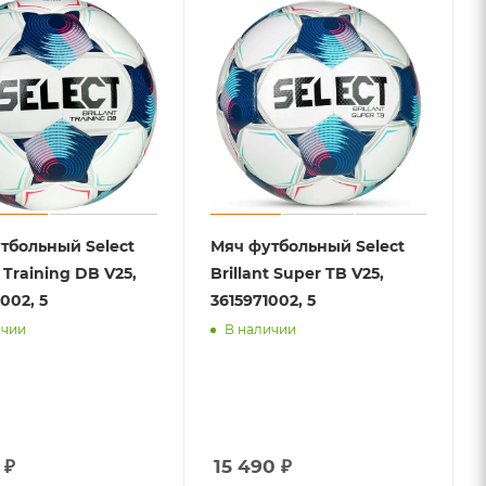
тбольный Select
Мяч футбольный Select
t Training DB V25,
Brillant Super TB V25,
002, 5
3615971002, 5
ичии
В наличии
₽
15 490
₽