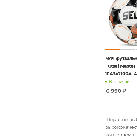
Мяч футзальн
Futsal Master
1043471004, 4
В наличии
6 990
₽
Широкий выб
высококачес
контролем и