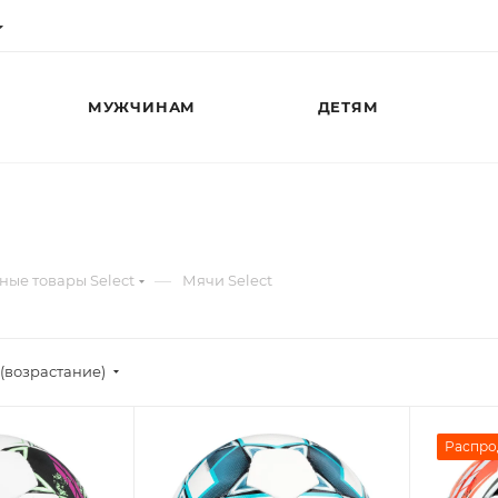
МУЖЧИНАМ
ДЕТЯМ
—
ные товары Select
Мячи Select
(возрастание)
Распро