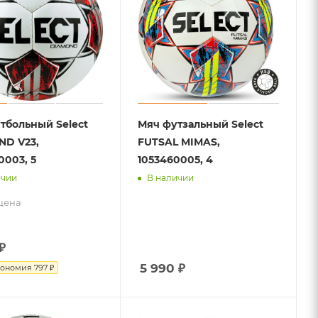
тбольный Select
Мяч футзальный Select
D V23,
FUTSAL MIMAS,
0003, 5
1053460005, 4
ичии
В наличии
цена
₽
5 990
₽
кономия
797 ₽