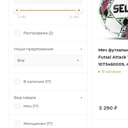
3 493
15 490
Распродажа (
2
)
Наши предложения
Мяч футзальн
Futsal Attack 
Все
1073460009, 
В наличии
В наличии (
17
)
Вид товара
Мяч (
17
)
5 290
₽
Женщинам (
17
)