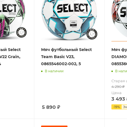
ый Select
Мяч футбольный Select
Мяч фу
V22 Grain,
Team Basic V23,
DIAMON
4
0865546002-002, 5
085536
В наличии
В нал
Старая 
4 290
₽
Цена
3 493
5 890
₽
-
19
%
Э