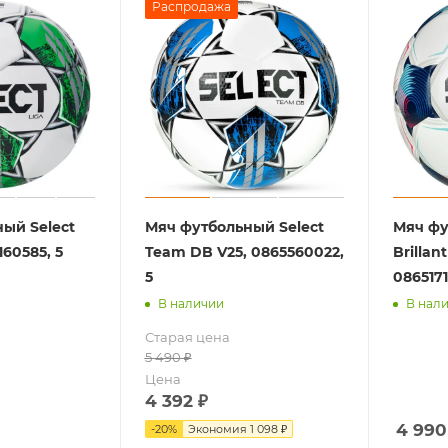
Распродажа
ый Select
Мяч футбольный Select
Мяч фу
160585, 5
Team DB V25, 0865560022,
Brillan
5
0865171
В наличии
В нал
Старая цена
5 490
₽
Цена
4 392
₽
4 990
-
20
%
Экономия
1 098 ₽