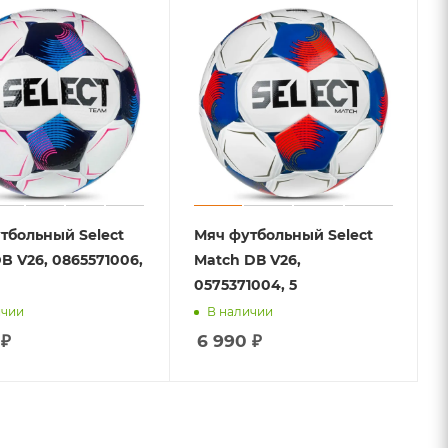
тбольный Select
Мяч футбольный Select
B V26, 0865571006,
Match DВ V26,
0575371004, 5
ичии
В наличии
₽
6 990
₽