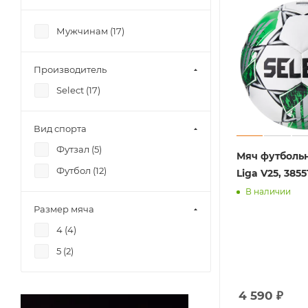
Мужчинам (
17
)
Производитель
Select (
17
)
Вид спорта
Футзал (
5
)
Мяч футбольн
Футбол (
12
)
Liga V25, 3855
В наличии
Размер мяча
4 (
4
)
5 (
2
)
4 590
₽