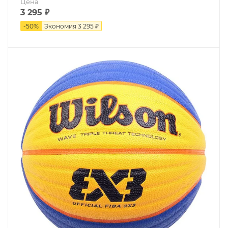
Цена
3 295
₽
-
50
%
Экономия
3 295 ₽