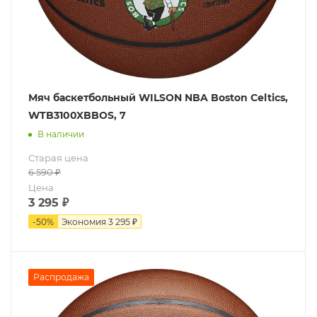
Мяч баскетбольный WILSON NBA Boston Celtics,
WTB3100XBBOS, 7
В наличии
Старая цена
6 590
₽
Цена
3 295
₽
-
50
%
Экономия
3 295 ₽
Распродажа