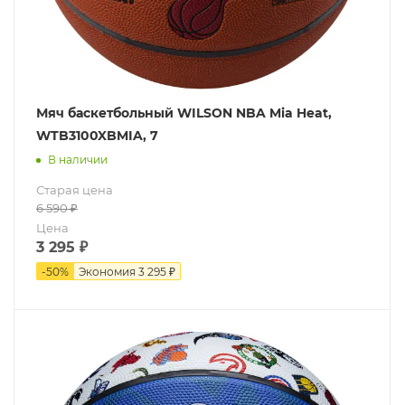
Мяч баскетбольный WILSON NBA Mia Heat,
WTB3100XBMIA, 7
В наличии
Старая цена
6 590
₽
Цена
3 295
₽
-
50
%
Экономия
3 295 ₽