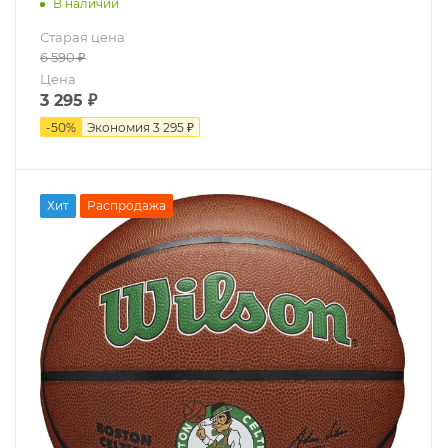
В наличии
Старая цена
6 590
₽
Цена
3 295
₽
-
50
%
Экономия
3 295 ₽
Хит
Распродажа