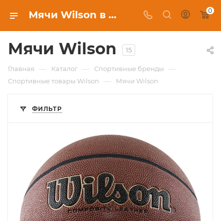
0
Мячи Wilson в Красноярске, купить в интернет-магазине c бесплатной доставкой
Мячи Wilson
15
—
—
—
Главная
Каталог
Спортивные бренды
—
Спортивные товары Wilson
Мячи Wilson
ФИЛЬТР