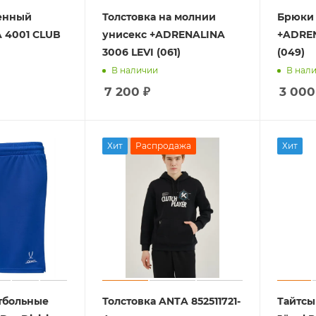
енный
Толстовка на молнии
Брюки 
 4001 CLUB
унисекс +ADRENALINA
+ADREN
3006 LEVI (061)
(049)
В наличии
В нал
7 200
₽
3 000
Хит
Распродажа
Хит
тбольные
Толстовка ANTA 852511721-
Тайтсы