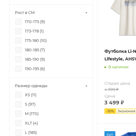
Рост в CM
170-175 (
9
)
173-178 (
1
)
175-180 (
10
)
180-185 (
7
)
Футболка Li-
Lifestyle, AHS
185-190 (
9
)
В наличии
190-195 (
6
)
Старая цена
Размер одежды
4 999
₽
XS (
11
)
Цена
3 499
₽
S (
97
)
-
30
%
Экономи
M (
170
)
XLT (
4
)
L (
185
)
Хит