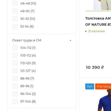
46-48 (
10
)
48-50 (
7
)
Толстовка A
50-52 (
10
)
OF NATURE 87
52-54 (
6
)
В наличии
Охват груди в СМ
104-112 (
1
)
105-112 (
4
)
113-120 (
9
)
10 390
₽
121-127 (
4
)
88-96 (
7
)
89-96 (
1
)
Хит
Распрод
96-104 (
2
)
97-104 (
8
)