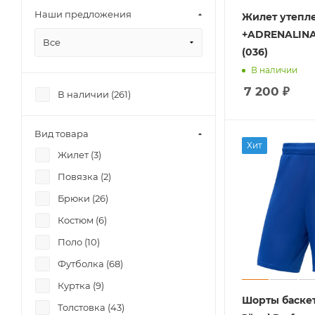
Наши предложения
Жилет утепл
+ADRENALINA
Все
(036)
В наличии
7 200
₽
В наличии (
261
)
Вид товара
Хит
Жилет (
3
)
Повязка (
2
)
Брюки (
26
)
Костюм (
6
)
Поло (
10
)
Футболка (
68
)
Куртка (
9
)
Шорты баске
Толстовка (
43
)