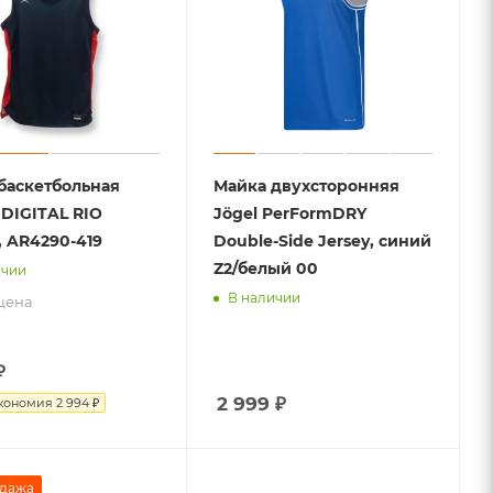
баскетбольная
Майка двухсторонняя
 DIGITAL RIO
Jögel PerFormDRY
, AR4290-419
Double-Side Jersey, синий
Z2/белый 00
ичии
В наличии
цена
₽
2 999
₽
кономия
2 994 ₽
дажа