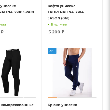
унисекс
Кофта унисекс
ALINA 3306 SPACE
+ADRENALINA 3304
JASON (061)
ичии
В наличии
₽
5 200
₽
Хит
 компрессионные
Брюки унисекс