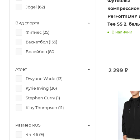
Футболка
Jögel (
62
)
компрессион
PerFormDRY B
ANTA (
73
)
Вид спорта
Tee SS 2, бел
Фитнес (
25
)
В наличии
Баскетбол (
155
)
Волейбол (
80
)
Атлет
2 299
₽
Dwyane Wade (
13
)
Kyrie Irving (
36
)
Stephen Curry (
1
)
Klay Thompson (
11
)
Размер RUS
44-46 (
9
)