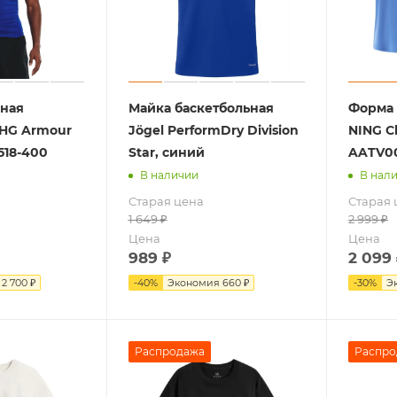
ная
Майка баскетбольная
Форма 
 HG Armour
Jögel PerformDry Division
NING C
518-400
Star, синий
AATV00
В наличии
В нал
Старая цена
Старая 
1 649
₽
2 999
₽
Цена
Цена
989
₽
2 099
я
2 700 ₽
-
40
%
Экономия
660 ₽
-
30
%
Э
Распродажа
Распро