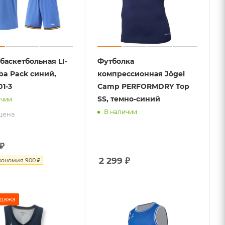
баскетбольная LI-
Футболка
ba Pack синий,
компрессионная Jögel
1-3
Camp PERFORMDRY Top
SS, темно-синий
ичии
В наличии
цена
₽
2 299
₽
кономия
900 ₽
дажа