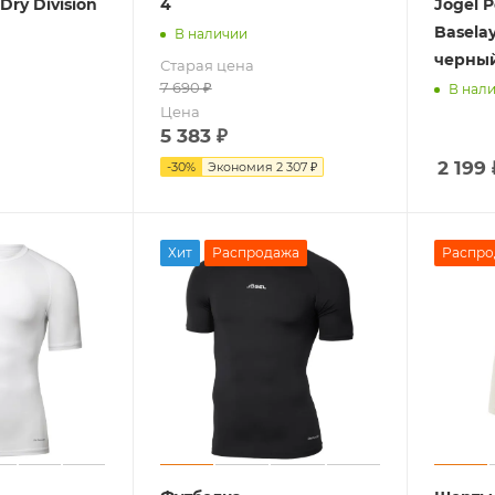
Dry Division
4
Jögel 
Baselay
В наличии
черны
Старая цена
7 690
₽
В нал
Цена
5 383
₽
2 199
-
30
%
Экономия
2 307 ₽
Хит
Распродажа
Распро