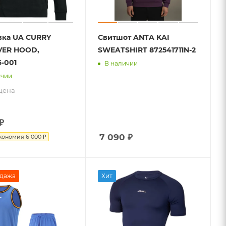
вка UA CURRY
Свитшот ANTA KAI
VER HOOD,
SWEATSHIRT 872541711N-2
6-001
В наличии
ичии
цена
₽
7 090
₽
кономия
6 000 ₽
дажа
Хит