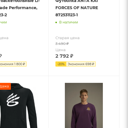
баскетбольные Li-
Футболка ANTA KAI
ade Performance,
FORCES OF NATURE
3-2
872531123-1
ичии
В наличии
цена
Старая цена
3 490
₽
Цена
₽
2 792
₽
кономия
1 800 ₽
-
20
%
Экономия
698 ₽
дажа