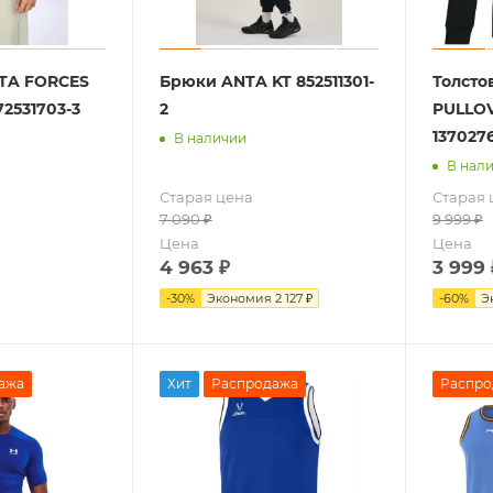
NTA FORCES
Брюки ANTA KT 852511301-
Толсто
2531703-3
2
PULLO
137027
В наличии
В нал
Старая цена
Старая 
7 090
₽
9 999
₽
Цена
Цена
4 963
₽
3 999
-
30
%
Экономия
2 127 ₽
-
60
%
Э
ажа
Хит
Распродажа
Распро