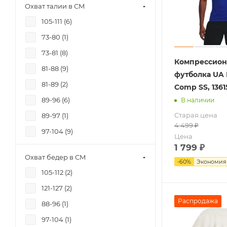
Охват талии в СМ
105-111 (
6
)
73-80 (
1
)
73-81 (
8
)
Компрессион
81-88 (
9
)
футболка UA
81-89 (
2
)
Comp SS, 1361
89-96 (
6
)
В наличии
Старая цена
89-97 (
1
)
4 499
₽
97-104 (
9
)
Цена
1 799
₽
Охват бедер в СМ
-
60
%
Экономи
105-112 (
2
)
121-127 (
2
)
Распродажа
88-96 (
1
)
97-104 (
1
)