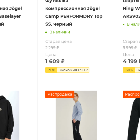
Футболка
Шорты 
ная Jögel
компрессионная Jögel
Ning W
aselayer
Camp PERFORMDRY Top
AKSV02
ый
SS, черный
В нал
В наличии
Старая цена
Старая 
2 299
₽
5 999
₽
Цена
Цена
1 609
₽
4 199
-
30
%
Экономия
690 ₽
-
30
%
Э
Распродажа
Распро