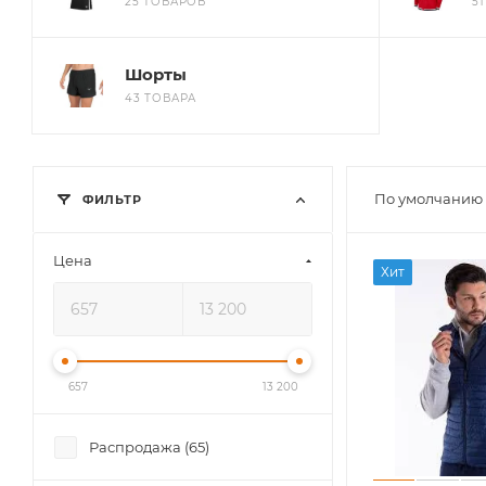
25 ТОВАРОВ
5
Шорты
43 ТОВАРА
По умолчанию 
ФИЛЬТР
Цена
Хит
657
13 200
Распродажа (
65
)