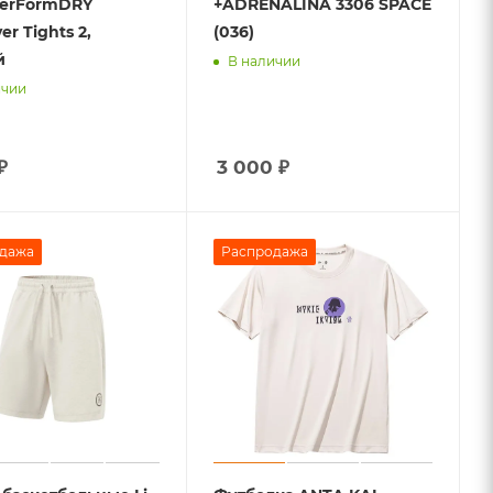
PerFormDRY
+ADRENALINA 3306 SPACE
er Tights 2,
(036)
й
В наличии
ичии
₽
3 000
₽
дажа
Распродажа