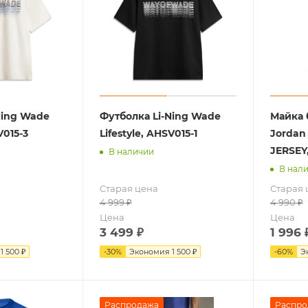
Ning Wade
Футболка Li-Ning Wade
Майка 
V015-3
Lifestyle, AHSV015-1
Jordan
JERSEY
В наличии
В нал
Старая цена
Старая 
4 999
₽
4 990
₽
Цена
Цена
3 499
₽
1 996
я
1 500 ₽
-
30
%
Экономия
1 500 ₽
-
60
%
Э
Распродажа
Распро