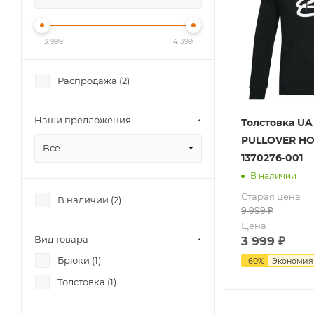
3 999
4 399
Распродажа (
2
)
Наши предложения
Толстовка UA
PULLOVER H
Все
1370276-001
В наличии
Старая цена
В наличии (
2
)
9 999
₽
Цена
Вид товара
3 999
₽
Брюки (
1
)
-
60
%
Экономи
Толстовка (
1
)