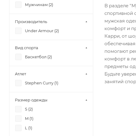
Мужчинам (
2
)
В разделе "
спортивной 
мужская оде
Производитель
комфорт и п
Under Armour (
2
)
Карри, от шо
обеспечивая 
Вид спорта
помогают ре
Баскетбол (
2
)
комфорт в лю
предметы оде
Будьте увере
Атлет
занятий спор
Stephen Curry (
1
)
Размер одежды
S (
2
)
M (
1
)
L (
1
)