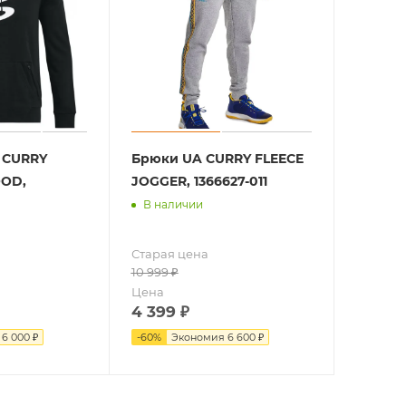
 CURRY
Брюки UA CURRY FLEECE
OOD,
JOGGER, 1366627-011
В наличии
Старая цена
10 999
₽
Цена
4 399
₽
я
6 000 ₽
-
60
%
Экономия
6 600 ₽