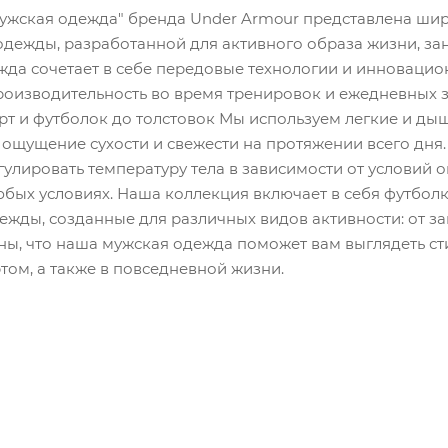
Мужская одежда" бренда Under Armour представлена ши
одежды, разработанной для активного образа жизни, за
жда сочетает в себе передовые технологии и инноваци
роизводительность во время тренировок и ежедневных з
рт и футболок до толстовок Мы используем легкие и ды
ощущение сухости и свежести на протяжении всего дня. Т
гулировать температуру тела в зависимости от условий
бых условиях. Наша коллекция включает в себя футболк
жды, созданные для различных видов активности: от зан
ны, что наша мужская одежда поможет вам выглядеть ст
том, а также в повседневной жизни.