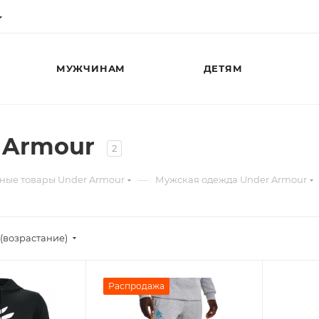
МУЖЧИНАМ
ДЕТЯМ
 Armour
2
—
ные товары Under Armour
Мужская одежда Under Armour
(возрастание)
Распродажа