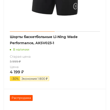
Шорты баскетбольные Li-Ning Wade
Performance, AKSV023-1
В наличии
Старая цена
5 999
₽
Цена
4 199
₽
-
30
%
Экономия
1 800 ₽
Распродажа