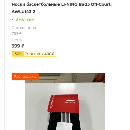
Носки баскетбольные LI-NING Bad5 Off-Court,
AWLU143-2
В наличии
Старая цена
799
₽
Цена
399
₽
-
50
%
Экономия
400 ₽
Распродажа