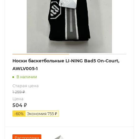
Носки баскетбольные LI-NING Bad5 On-Court,
AWLV005-1
В наличии
Старая цена
1 259
₽
Цена
504
₽
-
60
%
Экономия
755 ₽
Распродажа