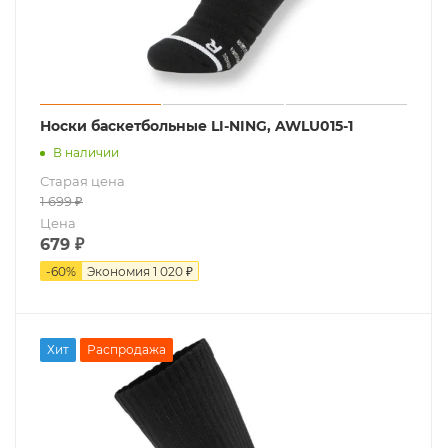
Носки баскетбольные LI-NING, AWLU015-1
В наличии
Старая цена
1 699
₽
Цена
679
₽
-
60
%
Экономия
1 020 ₽
Хит
Распродажа