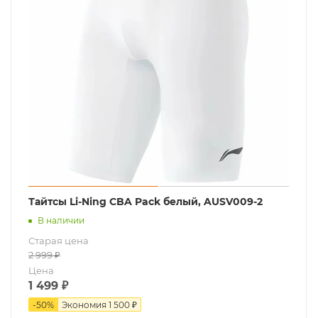
Тайтсы Li-Ning CBA Pack белый, AUSV009-2
В наличии
Старая цена
2 999
₽
Цена
1 499
₽
-
50
%
Экономия
1 500 ₽