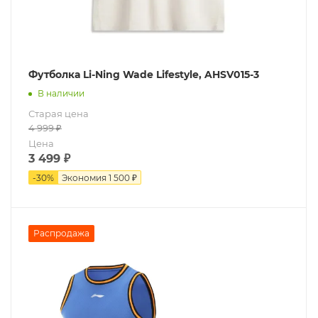
Футболка Li-Ning Wade Lifestyle, AHSV015-3
В наличии
Старая цена
4 999
₽
Цена
3 499
₽
-
30
%
Экономия
1 500 ₽
Распродажа