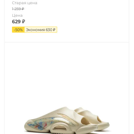
Старая цена
1 259
₽
Цена
629
₽
-
50
%
Экономия
630 ₽