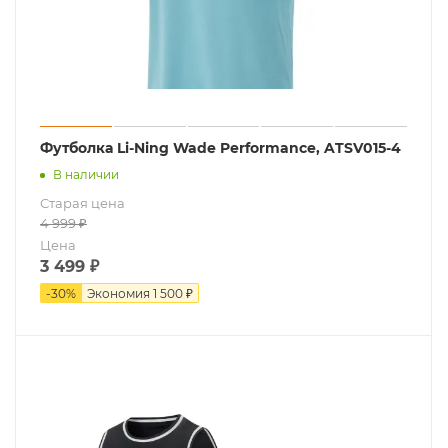
Футболка Li-Ning Wade Performance, ATSV015-4
В наличии
Старая цена
4 999
₽
Цена
3 499
₽
-
30
%
Экономия
1 500 ₽