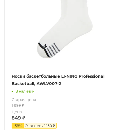
Носки баскетбольные LI-NING Professional
Basketball, AWLV007-2
В наличии
Старая цена
1 999
₽
Цена
849
₽
-
58
%
Экономия
1 150 ₽