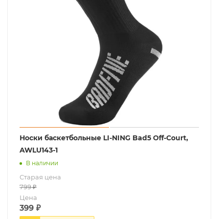
Носки баскетбольные LI-NING Bad5 Off-Court,
AWLU143-1
В наличии
Старая цена
799
₽
Цена
399
₽