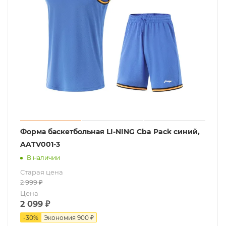
Форма баскетбольная LI-NING Cba Pack синий,
AATV001-3
В наличии
Старая цена
2 999
₽
Цена
2 099
₽
-
30
%
Экономия
900 ₽