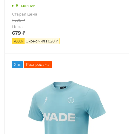
В наличии
Старая цена
1 699
₽
Цена
679
₽
-
60
%
Экономия
1 020 ₽
Хит
Распродажа