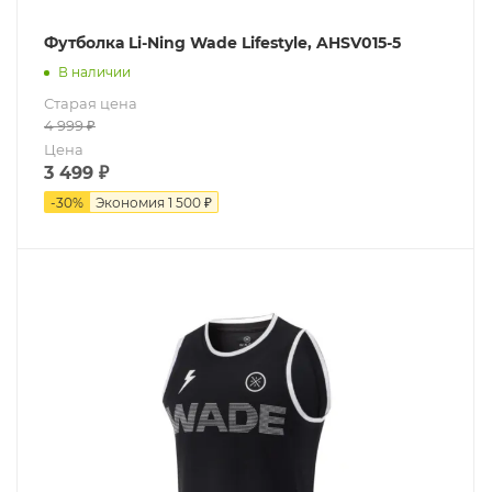
Футболка Li-Ning Wade Lifestyle, AHSV015-5
В наличии
Старая цена
4 999
₽
Цена
3 499
₽
-
30
%
Экономия
1 500 ₽