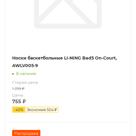
Носки баскетбольные LI-NING Bad5 On-Court,
AWLV005-9
В наличии
Старая цена
1 259
₽
Цена
755
₽
-
40
%
Экономия
504 ₽
Распродажа