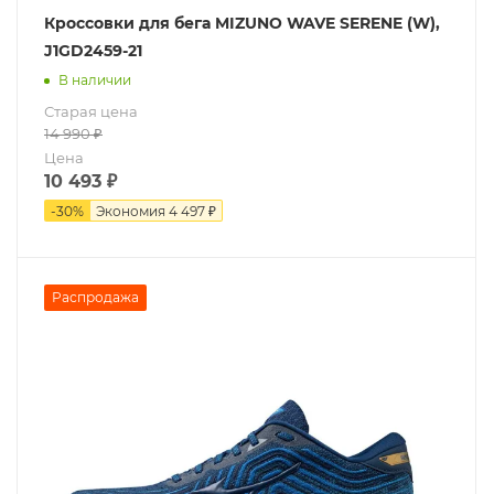
Кроссовки для бега MIZUNO WAVE SERENE (W),
J1GD2459-21
В наличии
Старая цена
14 990
₽
Цена
10 493
₽
-
30
%
Экономия
4 497 ₽
Распродажа