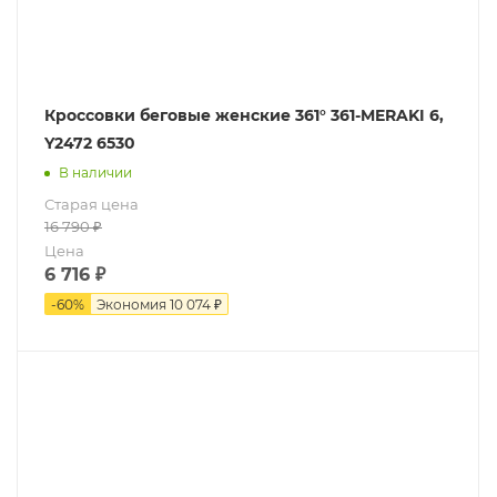
Кроссовки беговые женские 361° 361-MERAKI 6,
Y2472 6530
В наличии
Старая цена
16 790
₽
Цена
6 716
₽
-
60
%
Экономия
10 074 ₽