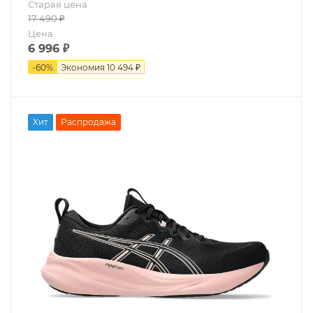
Старая цена
17 490
₽
Цена
6 996
₽
-
60
%
Экономия
10 494 ₽
Хит
Распродажа