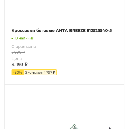
Кроссовки беговые ANTA BREEZE 812525540-5
В наличии
Старая цена
5 990
₽
Цена
4 193
₽
-
30
%
Экономия
1 797 ₽