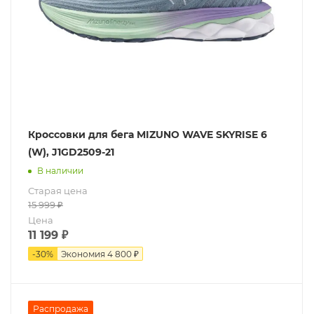
Кроссовки для бега MIZUNO WAVE SKYRISE 6
(W), J1GD2509-21
В наличии
Старая цена
15 999
₽
Цена
11 199
₽
-
30
%
Экономия
4 800 ₽
Распродажа