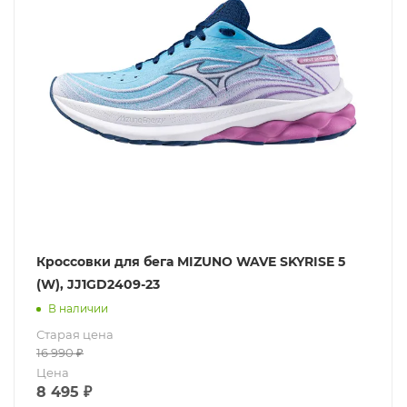
Кроссовки для бега MIZUNO WAVE SKYRISE 5
(W), JJ1GD2409-23
В наличии
Старая цена
16 990
₽
Цена
8 495
₽