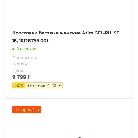
Кроссовки беговые женские Asics GEL-PULSE
16, 1012B755-001
В наличии
Старая цена
13 999
₽
Цена
9 799
₽
-
30
%
Экономия
4 200 ₽
Распродажа