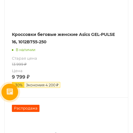
Кроссовки беговые женские Asics GEL-PULSE
16, 1012B755-250
В наличии
Старая цена
13 999
₽
Цена
9 799
₽
-
30
%
Экономия
4 200 ₽
Распродажа