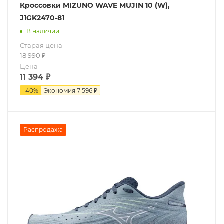
Кроссовки MIZUNO WAVE MUJIN 10 (W),
J1GK2470-81
В наличии
Старая цена
18 990
₽
Цена
11 394
₽
-
40
%
Экономия
7 596 ₽
Распродажа