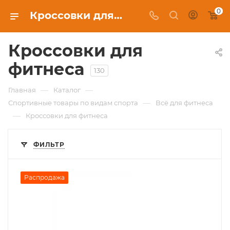
0
Кроссовки для фитнеса в Красноярске, купить в интернет-магазине c бесплатной доставкой
Кроссовки для
фитнеса
130
—
—
Главная
Каталог
—
Спортивные товары по видам спорта
Всё для фитнеса
—
Кроссовки для фитнеса
ФИЛЬТР
Распродажа