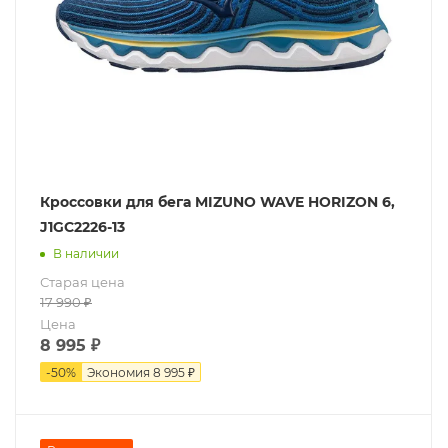
Кроссовки для бега MIZUNO WAVE HORIZON 6,
J1GC2226-13
В наличии
Старая цена
17 990
₽
Цена
8 995
₽
-
50
%
Экономия
8 995 ₽