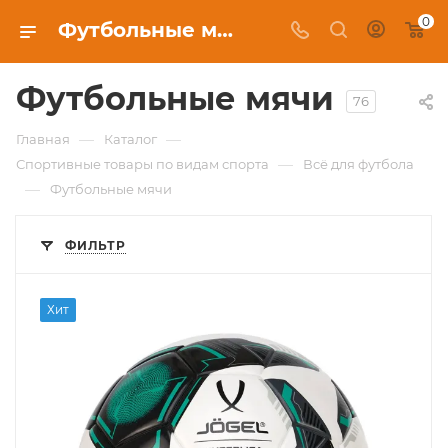
0
Футбольные мячи в Красноярске, купить в интернет-магазине c бесплатной доставкой
Футбольные мячи
76
—
—
Главная
Каталог
—
Спортивные товары по видам спорта
Всё для футбола
—
Футбольные мячи
ФИЛЬТР
Хит