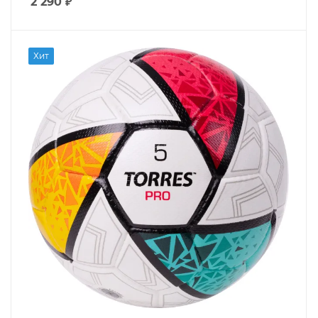
2 290
₽
Хит