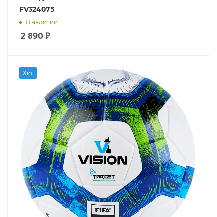
FV324075
В наличии
2 890
₽
Хит