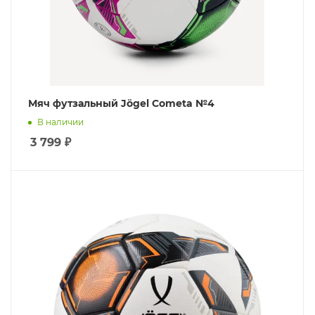
Мяч футзальный Jögel Cometa №4
В наличии
3 799
₽