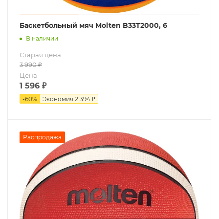
Баскетбольный мяч Molten B33T2000, 6
В наличии
Старая цена
3 990
₽
Цена
1 596
₽
-
60
%
Экономия
2 394 ₽
Распродажа