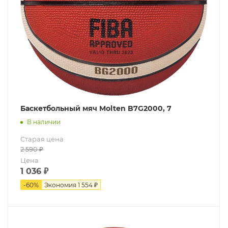
Баскетбольный мяч Molten B7G2000, 7
В наличии
Старая цена
2 590
₽
Цена
1 036
₽
-
60
%
Экономия
1 554 ₽