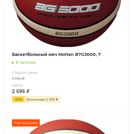
Баскетбольный мяч Molten B7G3000, 7
В наличии
Старая цена
5 190
₽
Цена
2 595
₽
-
50
%
Экономия
2 595 ₽
Распродажа