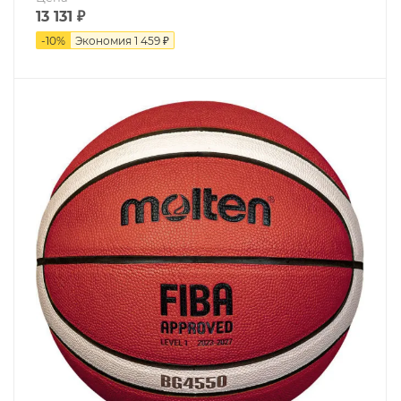
13 131
₽
-
10
%
Экономия
1 459 ₽