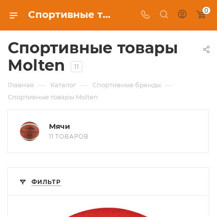
0
Спортивные товары Molten в Красноярске, купить в интернет-магазине c бесплатной доставкой
Спортивные товары
Molten
11
—
—
—
Главная
Каталог
Спортивные бренды
Спортивные товары Molten
Мячи
11 ТОВАРОВ
ФИЛЬТР