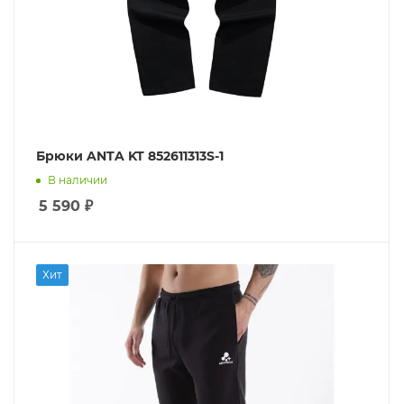
Брюки ANTA KT 852611313S-1
В наличии
5 590
₽
Хит