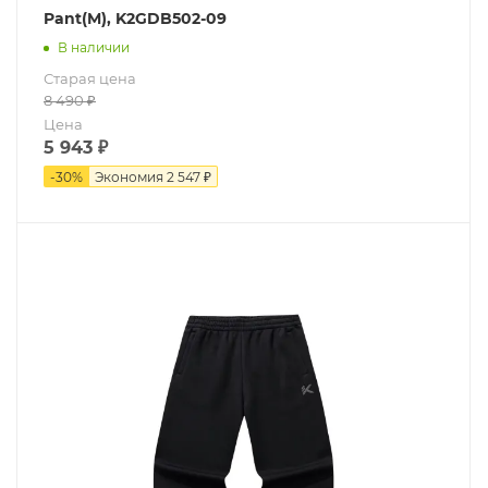
Pant(M), K2GDB502-09
В наличии
Старая цена
8 490
₽
Цена
5 943
₽
-
30
%
Экономия
2 547 ₽