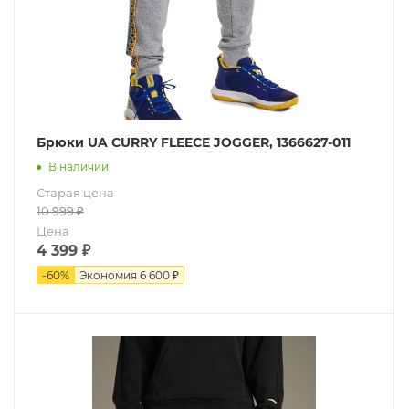
Брюки UA CURRY FLEECE JOGGER, 1366627-011
В наличии
Старая цена
10 999
₽
Цена
4 399
₽
-
60
%
Экономия
6 600 ₽