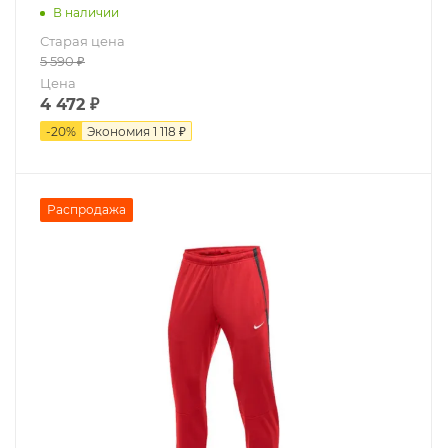
В наличии
Старая цена
5 590
₽
Цена
4 472
₽
-
20
%
Экономия
1 118 ₽
Распродажа