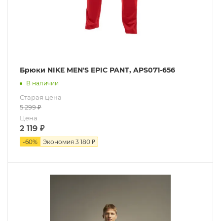
Брюки NIKE MEN'S EPIC PANT, APS071-656
В наличии
Старая цена
5 299
₽
Цена
2 119
₽
-
60
%
Экономия
3 180 ₽