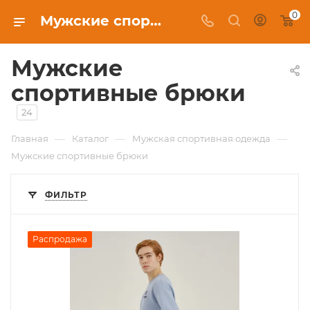
0
Мужские спортивные брюки в Красноярске, купить в интернет-магазине c бесплатной доставкой
Мужские
спортивные брюки
24
—
—
—
Главная
Каталог
Мужская спортивная одежда
Мужские спортивные брюки
ФИЛЬТР
Распродажа