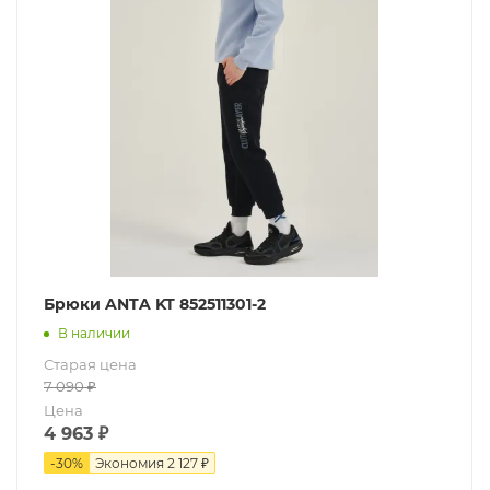
Брюки ANTA KT 852511301-2
В наличии
Старая цена
7 090
₽
Цена
4 963
₽
-
30
%
Экономия
2 127 ₽