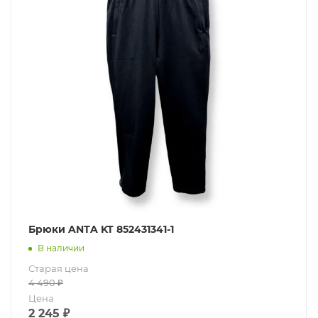
Брюки ANTA KT 852431341-1
В наличии
Старая цена
4 490
₽
Цена
2 245
₽