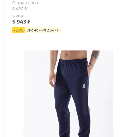
Старая цена
8 490
₽
Цена
5 943
₽
-
30
%
Экономия
2 547 ₽