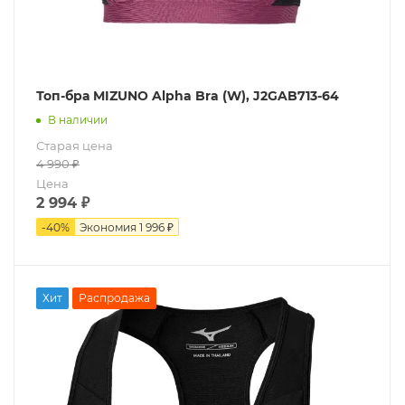
Топ-бра MIZUNO Alpha Bra (W), J2GAB713-64
В наличии
Старая цена
4 990
₽
Цена
2 994
₽
-
40
%
Экономия
1 996 ₽
Хит
Распродажа