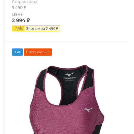
Старая цена
5 490
₽
Цена
2 994
₽
-
45
%
Экономия
2 496 ₽
Хит
Распродажа