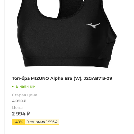
Топ-бра MIZUNO Alpha Bra (W), J2GAB713-09
В наличии
Старая цена
4 990
₽
Цена
2 994
₽
-
40
%
Экономия
1 996 ₽