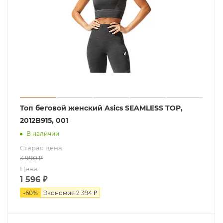
Топ беговой женский Asics SEAMLESS TOP,
2012B915, 001
В наличии
Старая цена
3 990
₽
Цена
1 596
₽
-
60
%
Экономия
2 394 ₽