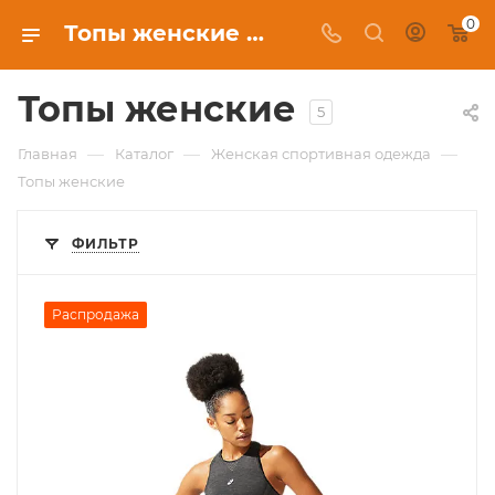
0
Топы женские в Красноярске, купить в интернет-магазине c бесплатной доставкой
Топы женские
5
—
—
—
Главная
Каталог
Женская спортивная одежда
Топы женские
ФИЛЬТР
Распродажа