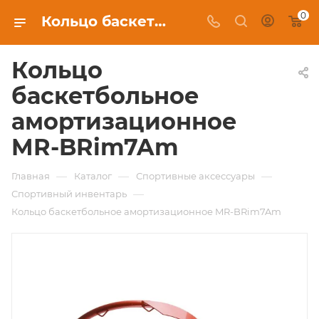
0
Кольцо баскетбольное амортизационное MR-BRim7Am цена 5 990 ₽ в Красноярске купить в интернет-магазине экипировочного клуба
Кольцо
баскетбольное
амортизационное
MR-BRim7Am
—
—
—
Главная
Каталог
Спортивные аксессуары
—
Спортивный инвентарь
Кольцо баскетбольное амортизационное MR-BRim7Am