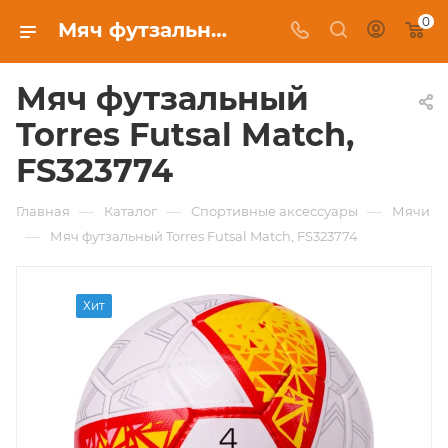
0
Мяч футзальный Torres Futsal Match, FS323774 цена 2 490 ₽ в Красноярске купить в интернет-магазине экипировочного клуба
Мяч футзальный
Torres Futsal Match,
FS323774
—
—
—
Главная
Каталог
Спортивные аксессуары
Мячи
—
Мяч футзальный Torres Futsal Match, FS323774
Хит