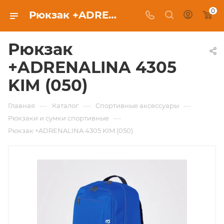
0
Рюкзак +ADRENALINA 4305 KIM (050) цена 4 000 ₽ в Красноярске купить в интернет-магазине экипировочного клуба
Рюкзак
+ADRENALINA 4305
KIM (050)
—
—
—
Главная
Каталог
Спортивные аксессуары
—
Рюкзаки и сумки спортивные
Рюкзак +ADRENALINA 4305 KIM (050)